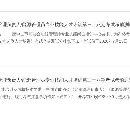
管理负责人/能源管理员专业技能人才培训第三十八期考试考前测
生： 应中国节能协会能源管理师专业技能岗位培训中心要求，为严格考
能岗位人才培训》考试考前测试安排如下:1、考试前于2026年7月23日（周
识别摄像头熟悉考试系统；2、各考试中心请及时将登录
管理负责人/能源管理员专业技能人才培训第三十八期考试考前通
才培训及考核标准要求，中国节能协会《能源管理负责人》《能源管理员》
：00进行。现将考试注意事项作如下通知：1、开考前30分钟8：30可进入
法进入，此次成绩按缺考处理，请大家准时参加。2、考试名单：正式考试名